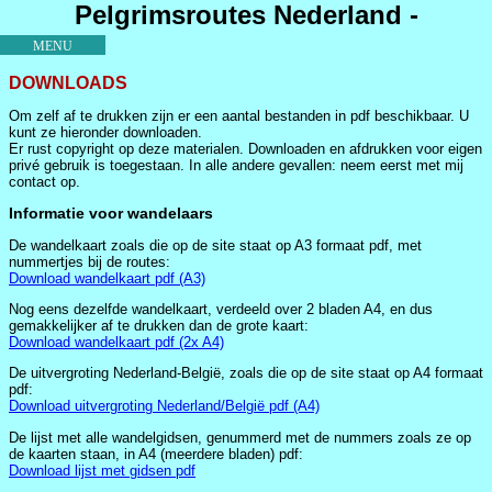
Pelgrimsroutes Nederland -
Vlaanderen - Santiago de Compostela
MENU
DOWNLOADS
Om zelf af te drukken zijn er een aantal bestanden in pdf beschikbaar. U
kunt ze hieronder downloaden.
Er rust copyright op deze materialen. Downloaden en afdrukken voor eigen
privé gebruik is toegestaan. In alle andere gevallen: neem eerst met mij
contact op.
Informatie voor wandelaars
De wandelkaart zoals die op de site staat op A3 formaat pdf, met
nummertjes bij de routes:
Download wandelkaart pdf (A3)
Nog eens dezelfde wandelkaart, verdeeld over 2 bladen A4, en dus
gemakkelijker af te drukken dan de grote kaart:
Download wandelkaart pdf (2x A4)
De uitvergroting Nederland-België, zoals die op de site staat op A4 formaat
pdf:
Download uitvergroting Nederland/België pdf (A4)
De lijst met alle wandelgidsen, genummerd met de nummers zoals ze op
de kaarten staan, in A4 (meerdere bladen) pdf:
Download lijst met gidsen pdf